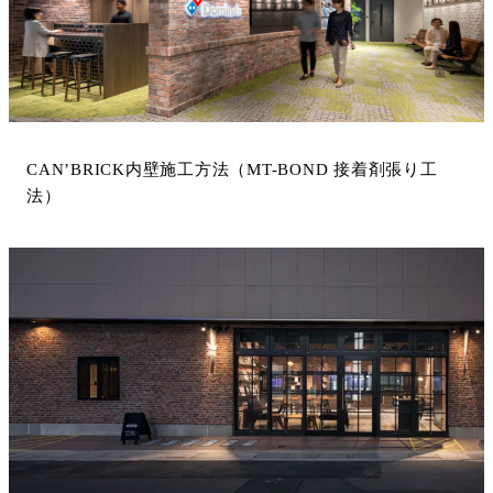
CAN’BRICK内壁施工方法（MT-BOND 接着剤張り工
法）