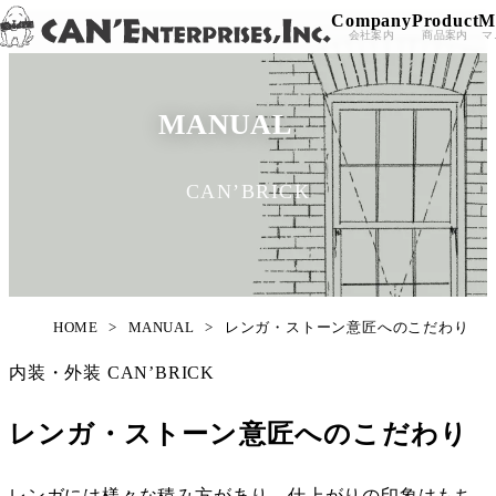
Company
Product
M
Skip to content
会社案内
商品案内
マ
MANUAL
CAN’BRICK
HOME
>
MANUAL
>
レンガ・ストーン意匠へのこだわり
内装・外装
CAN’BRICK
レンガ・ストーン意匠へのこだわり
レンガには様々な積み方があり、仕上がりの印象はもち