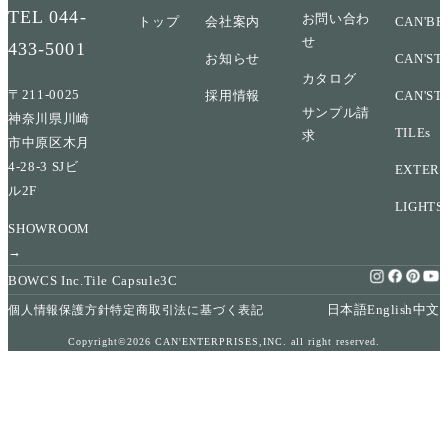
TEL
044-
お問い合わ
トップ
会社案内
CAN'BR
せ
433-5001
お知らせ
CAN'ST
カタログ
〒211-0025
採用情報
CAN'ST
サンプル請
神奈川県川崎
TILEs
求
市中原区木月
4-28-3 SJビ
EXTERI
ル2F
LIGHTS
SHOWROOM
→
BOWCS Inc.
Tile Capsule
3C
日本語
English
中文
個人情報保護方針
特定商取引法に基づく表記
Copyright©2026 CAN'ENTERPRISES,INC. all right reserved.