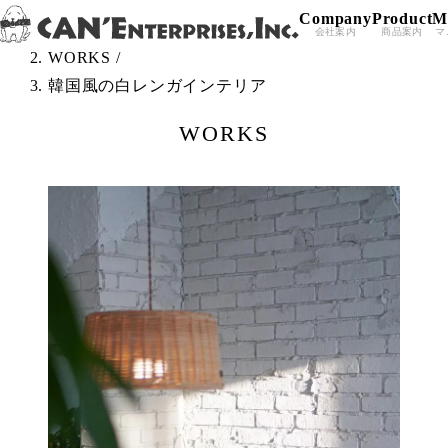
Company
Product
M
Skip to content
TOP
/
会社案内
商品案内
マ
WORKS
/
韓国風の白レンガインテリア
WORKS