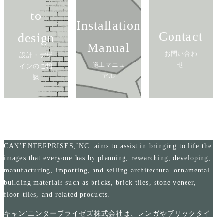
to
Installation
Contact
design
Manual
お問い合わ
設計・デザ
施工マニュ
せ
インのご相
アル
談
CAN’ENTERPRISES,INC. aims to assist in bringing to life the
images that everyone has by planning, researching, developing,
manufacturing, importing, and selling architectural ornamental
building materials such as bricks, brick tiles, stone veneer,
floor tiles, and related products.
キャン'エンタープライゼズ株式会社は、レンガやブリックタイ