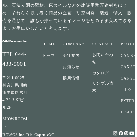
ル、石積み調の壁材、床タイルなどの建築用意匠建材をはじ
め、それらを取り巻く商品の企画・研究開発・製造・輸入・販
売を通じて、誰もが持っているイメージをそのまま実現できる
ようお手伝いしたいと考えます。
HOME
COMPANY
CONTACT
PRODU
TEL
044-
お問い合わ
トップ
会社案内
CAN'BR
せ
433-5001
お知らせ
CAN'ST
カタログ
〒211-0025
採用情報
CAN'ST
サンプル請
神奈川県川崎
TILEs
求
市中原区木月
4-28-3 SJビ
EXTERI
ル2F
LIGHTS
SHOWROOM
→
BOWCS Inc.
Tile Capsule
3C