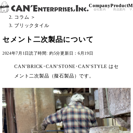
Company
Product
M
Skip to content
All Posts
＞
会社案内
商品案内
マ
コラム
＞
ブリックタイル
セメント二次製品について
2024年7月1日
読了時間: 約5分
更新日：6月19日
CAN’BRICK･CAN’STONE･CAN’STYLE はセ
メント二次製品（擬石製品）です。