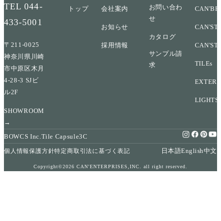
TEL
044-
お問い合わ
トップ
会社案内
CAN'BR
せ
433-5001
お知らせ
CAN'ST
カタログ
〒211-0025
採用情報
CAN'ST
サンプル請
神奈川県川崎
TILEs
求
市中原区木月
4-28-3 SJビ
EXTERI
ル2F
LIGHTS
SHOWROOM
→
BOWCS Inc.
Tile Capsule
3C
日本語
English
中文
個人情報保護方針
特定商取引法に基づく表記
Copyright©2026 CAN'ENTERPRISES,INC. all right reserved.