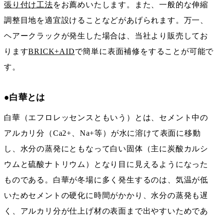
張り付け工法
をお薦めいたします。また、一般的な伸縮
調整目地を適宜設けることなどがあげられます。万一、
ヘアークラックが発生した場合は、当社より販売してお
ります
BRICK+AID
で簡単に表面補修をすることが可能で
す。
●白華とは
白華（エフロレッセンスともいう）とは、セメント中の
アルカリ分（Ca2+、Na+等）が水に溶けて表面に移動
し、水分の蒸発にともなって白い固体（主に炭酸カルシ
ウムと硫酸ナトリウム）となり目に見えるようになった
ものである。白華が冬場に多く発生するのは、気温が低
いためセメントの硬化に時間がかかり、水分の蒸発も遅
く、アルカリ分が仕上げ材の表面まで出やすいためであ