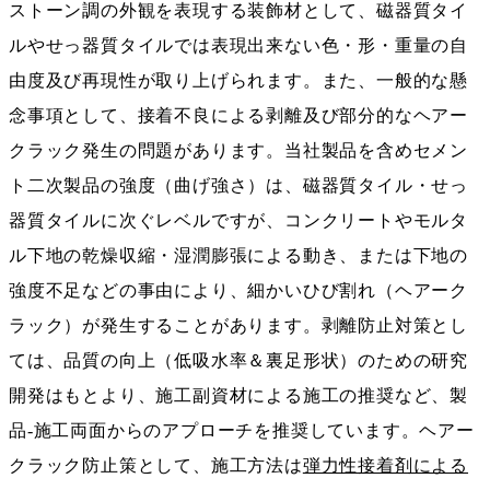
ストーン調の外観を表現する装飾材として、磁器質タイ
ルやせっ器質タイルでは表現出来ない色・形・重量の自
由度及び再現性が取り上げられます。また、一般的な懸
念事項として、接着不良による剥離及び部分的なヘアー
クラック発生の問題があります。当社製品を含めセメン
ト二次製品の強度（曲げ強さ）は、磁器質タイル・せっ
器質タイルに次ぐレベルですが、コンクリートやモルタ
ル下地の乾燥収縮・湿潤膨張による動き、または下地の
強度不足などの事由により、細かいひび割れ（ヘアーク
ラック）が発生することがあります。剥離防止対策とし
ては、品質の向上（低吸水率＆裏足形状）のための研究
開発はもとより、施工副資材による施工の推奨など、製
品-施工両面からのアプローチを推奨しています。ヘアー
クラック防止策として、施工方法は
弾力性接着剤による